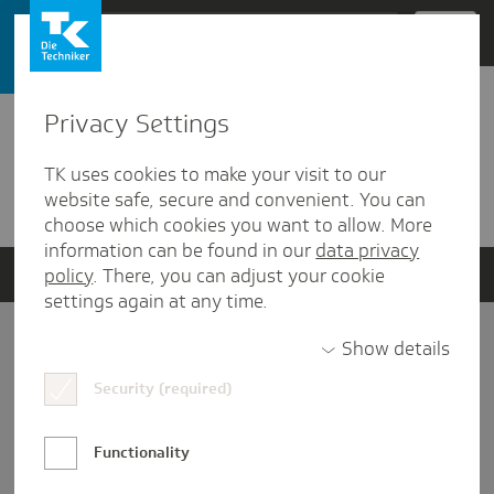
Zum Hauptinhalt springen
Privacy Settings
Trefferliste
Für die angegebenen Suchbegriffe wurden keine
Ergebnisse gefunden.
TK uses cookies to make your visit to our
website safe, secure and convenient. You can
choose which cookies you want to allow. More
information can be found in our
data privacy
policy
. There, you can adjust your cookie
settings again at any time.
Show details
Impressum
Security (required)
Datenschutz und Informationsfreiheit
Functionality
Nutzungs-/Teilnahmebedingungen