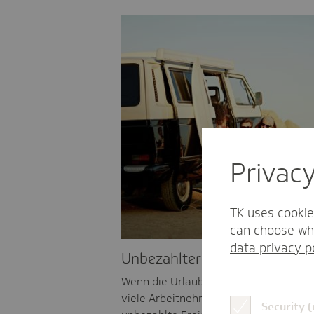
Privac
TK uses cookie
can choose whi
data privacy p
Unbezahlter Urlaub
Wenn die Urlaubstage im Jahr nicht a
viele Arbeitnehmende unbezahlten Url
Security 