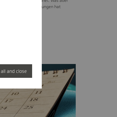
surlaub nicht angerechnet. Was aber
ankung? Welche Auswirkungen hat
f den Urlaubsanspruch?
 all and close