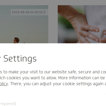
2026-08-06 04:00:00.0
y Settings
s to make your visit to our website safe, secure and co
ch cookies you want to allow. More information can be 
olicy
. There, you can adjust your cookie settings again 
Urlaubsanspruch bei 
usreichen, wünschen sich
Arbeitnehmende, die im Url
aub. Darunter ist eine
nachholen. Werden die Tage
(required)