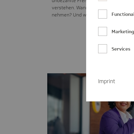
unbezahlte Freistellung von der Arbei
verstehen. Wann dürfen Arbeitnehme
Functional
nehmen? Und wofür gibt es Sonderur
Marketin
Services
Imprint