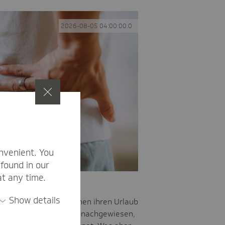
2026-08-05 04:00:00.0
nvenient. You
found in our
at any time.
Krankheit
Show details
aub krank werden, können ihren Urlaub
 mit ärztlichem Attest nachgewiesen,