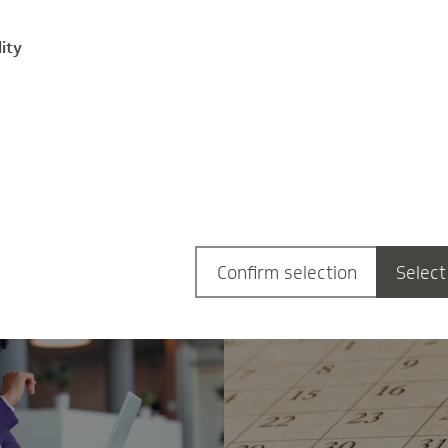
t durch den Arbeitgeber zu
werden diese auf den Jahre
nde unbezahlten Urlaub
gilt bei einer Langzeiterkr
ity
laub?
Krankheit grundsätzlich au
g
Zum News-Archiv
Confirm selection
Select